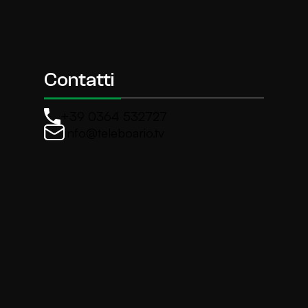
Contatti
+39 0364 532727
info@teleboario.tv
La newsletter di TeleBoario
Iscriviti e ricevi ogni settimane le news più import