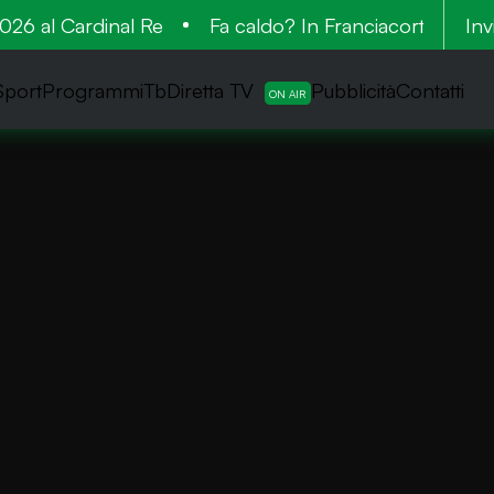
6 al Cardinal Re
Fa caldo? In Franciacorta la vend
Inv
Sport
ProgrammiTb
Diretta TV
Pubblicità
Contatti