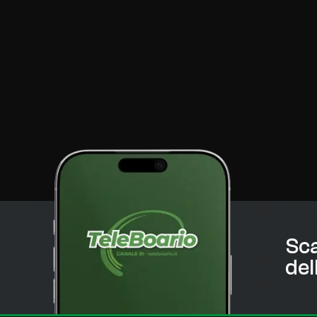
Sca
del