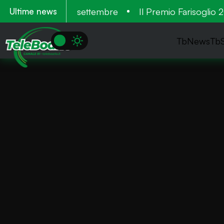
. Tre cantieri a settembre
Il Premio Farisoglio 202
Ultime news
TbNews
Tb