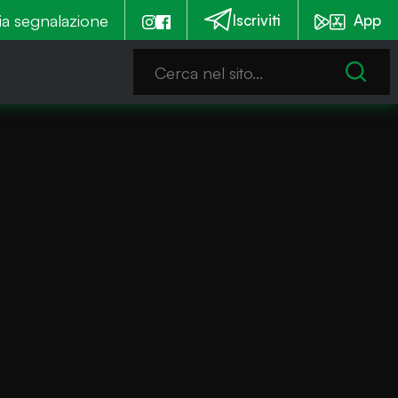
emmia è notturna
ia segnalazione
Emergenza alghe: Iseo stanzia un c
Iscriviti
App