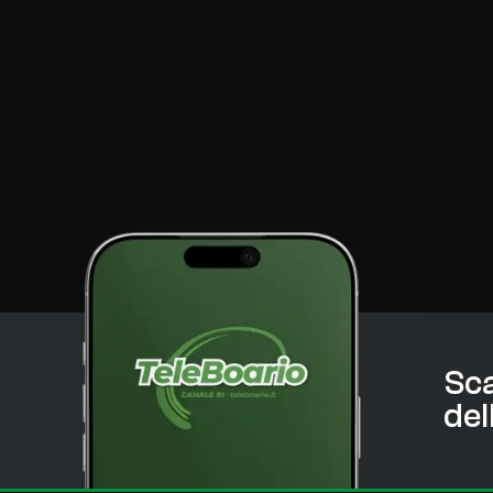
Sca
del