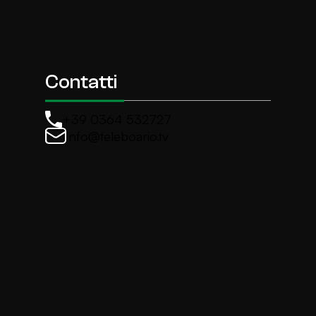
Contatti
+39 0364 532727
info@teleboario.tv
La newsletter di TeleBoario
Iscriviti e ricevi ogni settimane le news più import