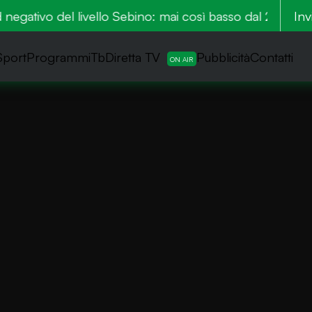
gativo del livello Sebino: mai così basso dal 2022
Inv
A
Sport
ProgrammiTb
Diretta TV
Pubblicità
Contatti