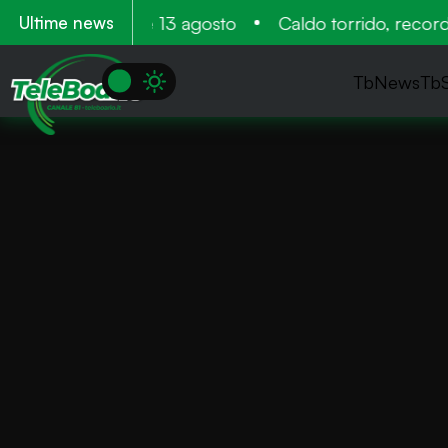
ntamento 11 12 e 13 agosto
Caldo torrido, record ne
Ultime news
TbNews
Tb