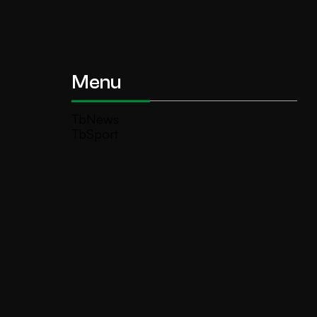
Menu
TbNews
TbSport
Programmi Tb
Diretta Tv (On Air)
Contatti
Invia segnalazione
TeleBoario R.B.1 SB S.r.l.
Piazza Medaglie d’Oro, 1 25047 Darfo
Boario Terme (BS)