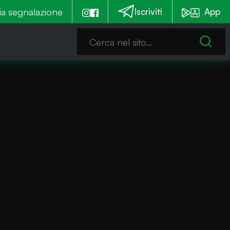
ia segnalazione
lla festa della transumanza anche un concorso per i f
Iscriviti
App