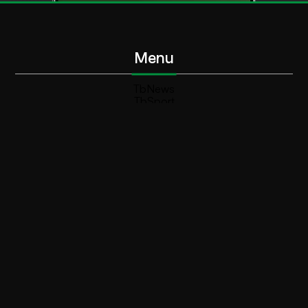
Menu
TbNews
TbSport
Programmi Tb
Diretta Tv (On Air)
Contatti
Invia segnalazione
Contatti
+39 0364 532727
info@teleboario.tv
Social