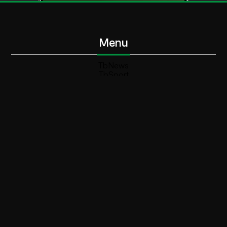
Menu
TbNews
TbSport
Programmi Tb
Diretta Tv (On Air)
Contatti
Invia segnalazione
Contatti
+39 0364 532727
info@teleboario.tv
Social