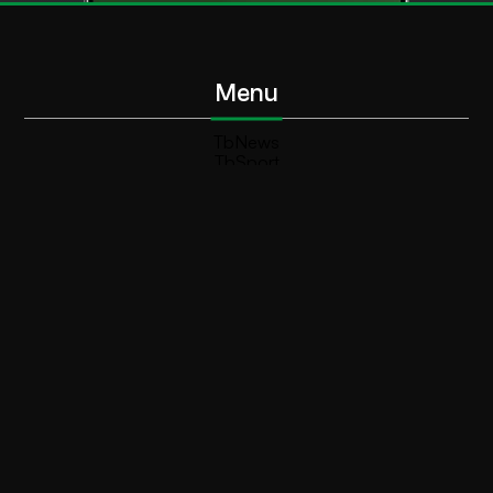
Menu
TbNews
TbSport
Programmi Tb
Diretta Tv (On Air)
Contatti
Invia segnalazione
Contatti
+39 0364 532727
info@teleboario.tv
Social