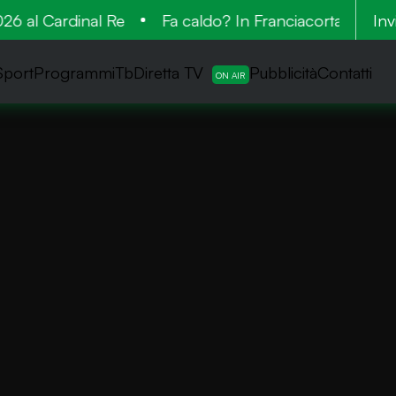
 al Cardinal Re
Fa caldo? In Franciacorta la vende
Inv
Sport
ProgrammiTb
Diretta TV
Pubblicità
Contatti