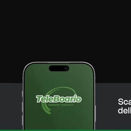
Sca
del