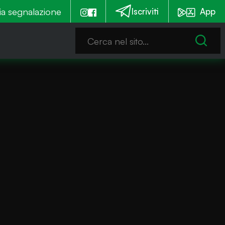
mmia è notturna
ia segnalazione
Emergenza alghe: Iseo stanzia un c
Iscriviti
App