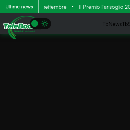
. Tre cantieri a settembre
Il Premio Farisoglio 2026
Ultime news
TbNews
Tb