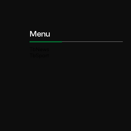
Menu
TbNews
TbSport
Programmi Tb
Diretta Tv (On Air)
Contatti
Invia segnalazione
TeleBoario R.B.1 SB S.r.l.
Piazza Medaglie d’Oro, 1 25047 Darfo
Boario Terme (BS)