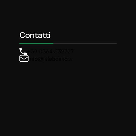
Contatti
+39 0364 532727
info@teleboario.tv
La newsletter di TeleBoario
Iscriviti e ricevi ogni settimane le news più import