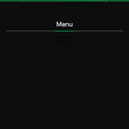
Menu
TbNews
TbSport
Programmi Tb
Diretta Tv (On Air)
Contatti
Invia segnalazione
Contatti
+39 0364 532727
info@teleboario.tv
Social