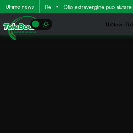
2026 al Cardinal Re
Olio extravergine può aiutare a “b
Ultime news
TbNews
Tb