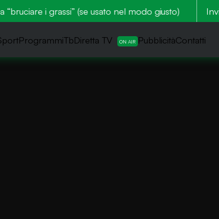
ruciare i grassi” (se usato nel modo giusto)
Zone e l
Inv
Sport
ProgrammiTb
Diretta TV
Pubblicità
Contatti