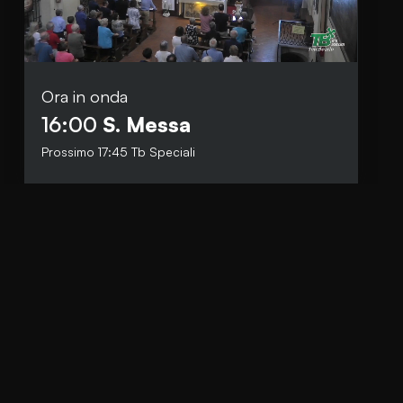
Ora in onda
Social
16:00
S. Messa
Facebook
Prossimo
17:45
Tb Speciali
Instagram
Whatsapp
anti.