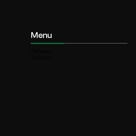
Menu
TbNews
TbSport
Programmi Tb
Diretta Tv (On Air)
Contatti
Invia segnalazione
TeleBoario R.B.1 SB S.r.l.
Piazza Medaglie d’Oro, 1 25047 Darfo
Boario Terme (BS)