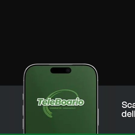
Sca
del