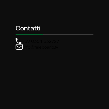
Contatti
+39 0364 532727
info@teleboario.tv
La newsletter di TeleBoario
Iscriviti e ricevi ogni settimane le news più import