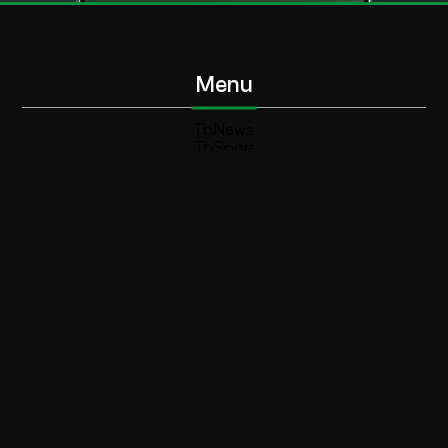
Menu
TbNews
TbSport
Programmi Tb
Diretta Tv (On Air)
Contatti
Invia segnalazione
Contatti
+39 0364 532727
info@teleboario.tv
Social