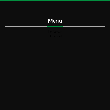
Menu
TbNews
TbSport
Programmi Tb
Diretta Tv (On Air)
Contatti
Invia segnalazione
Contatti
+39 0364 532727
info@teleboario.tv
Social