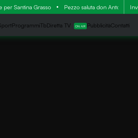
er Santina Grasso
Pezzo saluta don Antonio: cinquan
Inv
Sport
ProgrammiTb
Diretta TV
Pubblicità
Contatti