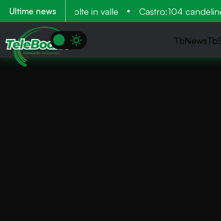
i, venne più volte in valle
Castro:104 candeline p
Ultime news
TbNews
Tb