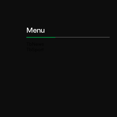
Menu
TbNews
TbSport
Programmi Tb
Diretta Tv (On Air)
Contatti
Invia segnalazione
TeleBoario R.B.1 SB S.r.l.
Piazza Medaglie d’Oro, 1 25047 Darfo
Boario Terme (BS)