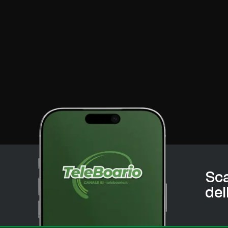
Sca
del