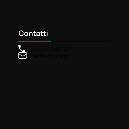
Contatti
+39 0364 532727
info@teleboario.tv
La newsletter di TeleBoario
Iscriviti e ricevi ogni settimane le news più import