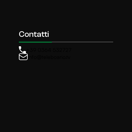
Contatti
+39 0364 532727
info@teleboario.tv
La newsletter di TeleBoario
Iscriviti e ricevi ogni settimane le news più import