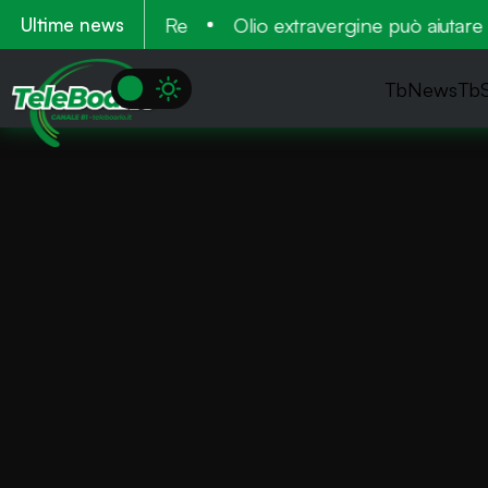
 2026 al Cardinal Re
Olio extravergine può aiutare a 
Ultime news
TbNews
Tb