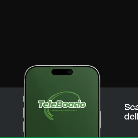
Sca
del