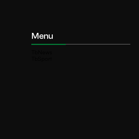
Menu
TbNews
TbSport
Programmi Tb
Diretta Tv (On Air)
Contatti
Invia segnalazione
TeleBoario R.B.1 SB S.r.l.
Piazza Medaglie d’Oro, 1 25047 Darfo
Boario Terme (BS)