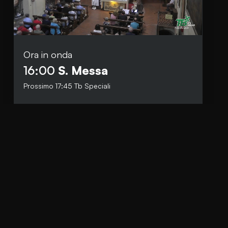
Ora in onda
Social
16:00
S. Messa
Facebook
Prossimo
17:45
Tb Speciali
Instagram
Whatsapp
anti.