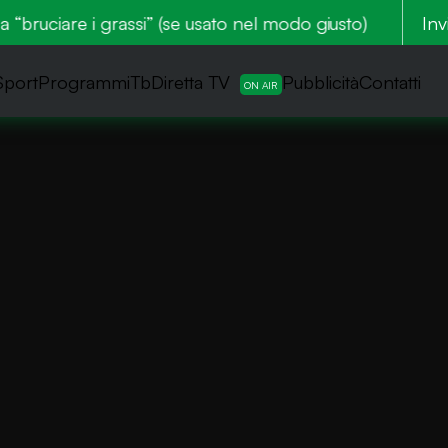
“bruciare i grassi” (se usato nel modo giusto)
Zone e
Inv
Sport
ProgrammiTb
Diretta TV
Pubblicità
Contatti