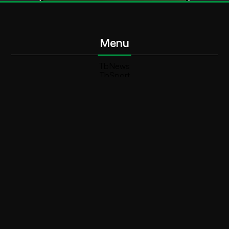
Menu
TbNews
TbSport
Programmi Tb
Diretta Tv (On Air)
Contatti
Invia segnalazione
Contatti
+39 0364 532727
info@teleboario.tv
Social