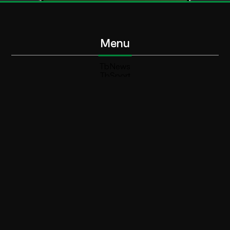
Menu
TbNews
TbSport
Programmi Tb
Diretta Tv (On Air)
Contatti
Invia segnalazione
Contatti
+39 0364 532727
info@teleboario.tv
Social