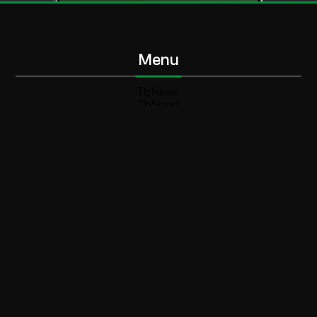
Menu
TbNews
TbSport
Programmi Tb
Diretta Tv (On Air)
Contatti
Invia segnalazione
Contatti
+39 0364 532727
info@teleboario.tv
Social