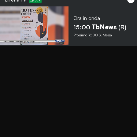
Ora in onda
Menu
15:00
TbNews
(R)
Prossimo
16:00
S. Messa
TbNews
TbSport
Programmi Tb
Diretta Tv (On Air)
Contatti
Invia segnalazione
Contatti
+39 0364 532727
info@teleboario.tv
Social