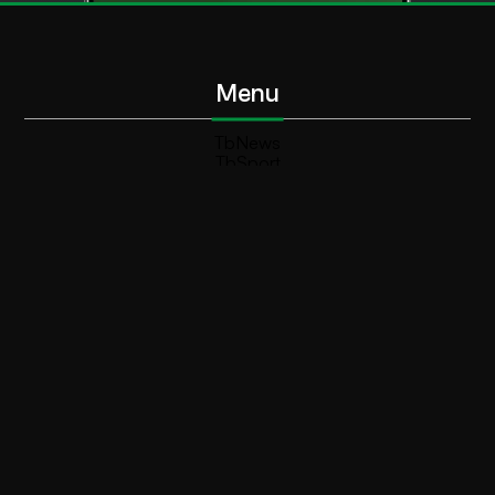
Menu
TbNews
TbSport
Programmi Tb
Diretta Tv (On Air)
Contatti
Invia segnalazione
Contatti
+39 0364 532727
info@teleboario.tv
Social