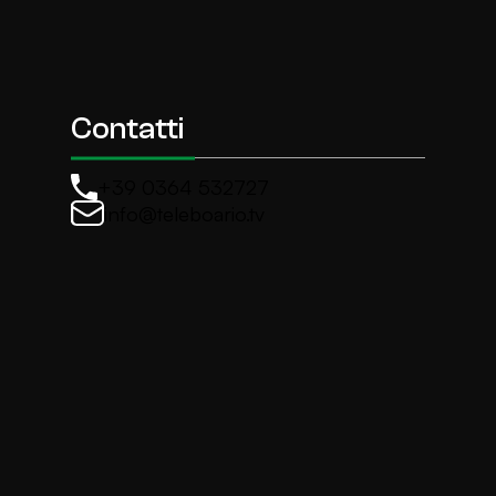
Contatti
+39 0364 532727
info@teleboario.tv
La newsletter di TeleBoario
Iscriviti e ricevi ogni settimane le news più import