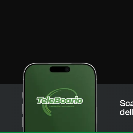
Sca
del