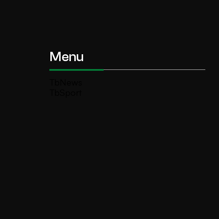
Menu
TbNews
TbSport
Programmi Tb
Diretta Tv (On Air)
Contatti
Invia segnalazione
TeleBoario R.B.1 SB S.r.l.
Piazza Medaglie d’Oro, 1 25047 Darfo
Boario Terme (BS)