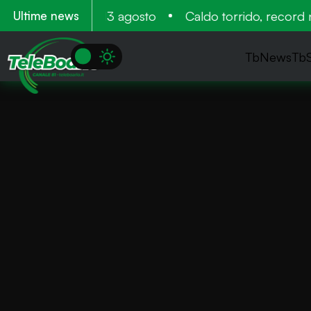
amento 11 12 e 13 agosto
Caldo torrido, record nega
Ultime news
TbNews
Tb